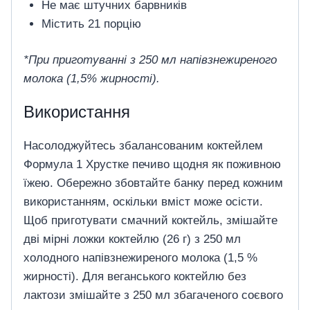
Не має штучних барвників
Містить 21 порцію
*При приготуванні з 250 мл напівзнежиреного
молока (1,5% жирності).
Використання
Насолоджуйтесь збалансованим коктейлем
Формула 1 Хрустке печиво щодня як поживною
їжею. Обережно збовтайте банку перед кожним
використанням, оскільки вміст може осісти.
Щоб приготувати смачний коктейль, змішайте
дві мірні ложки коктейлю (26 г) з 250 мл
холодного напівзнежиреного молока (1,5 %
жирності). Для веганського коктейлю без
лактози змішайте з 250 мл збагаченого соєвого