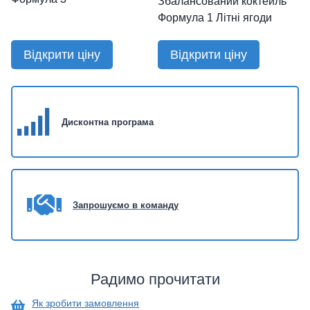
Збалансований коктейль
Формула 1 Літні ягоди
Відкрити ціну
Відкрити ціну
Дисконтна п
рограма
Запрошуємо в команду
Радимо прочитати
Як зробити замовлення