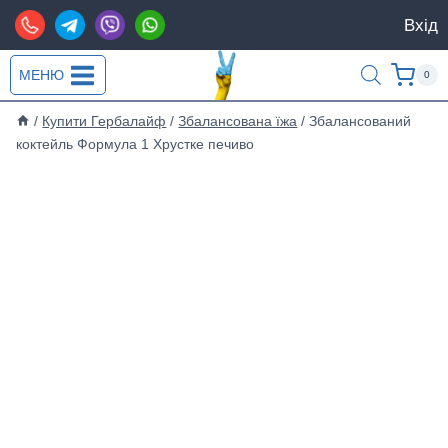
Перейти
Вхід
до
вмісту
МЕНЮ
0
/
Купити Гербалайф
/
Збалансована їжа
/
Збалансований
коктейль Формула 1 Хрустке печиво