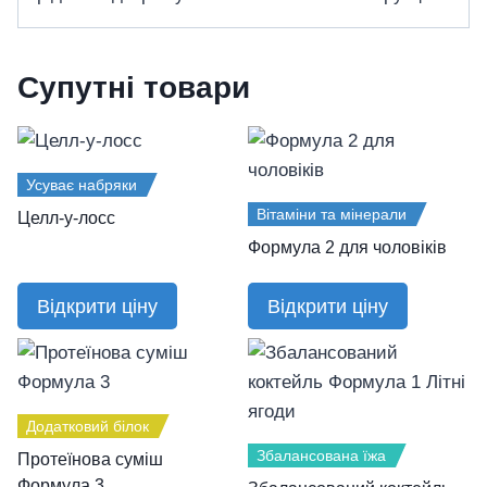
Супутні товари
Усуває набряки
Вітаміни та мінерали
Целл-у-лосс
Формула 2 для чоловіків
Відкрити ціну
Відкрити ціну
Додатковий білок
Збалансована їжа
Протеїнова суміш
Формула 3