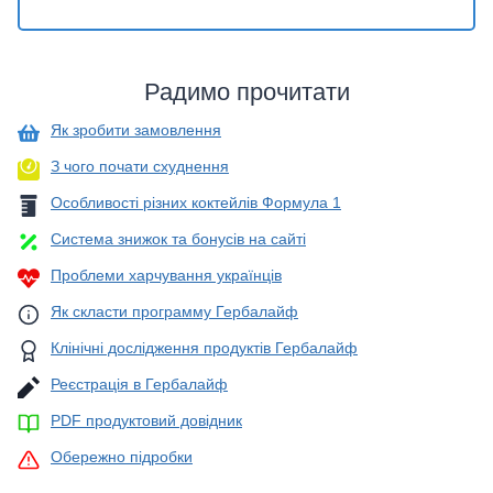
Радимо прочитати
Як зробити замовлення
З чого почати схуднення
Особливості різних коктейлів Формула 1
Система знижок та бонусів на сайті
Проблеми харчування українців
Як скласти программу Гербалайф
Клінічні дослідження продуктів Гербалайф
Реєстрація в Гербалайф
PDF продуктовий довідник
Обережно підробки