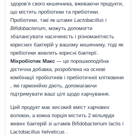
здоров’я свого кишечника, вживаючи продукти,
що містять пробіотики та пребіотики.
Пробіотики, такі як штами
Lactobacillus і
Bifidobacterium
, можуть допомогти
збалансувати насиченість і різноманітність
корисних бактерій у вашому кишечнику, тоді як
пребіотики живлять корисні бактерії.
Мікробіотик Макс
— це порошкоподібна
дієтична добавка, розроблена на основі
комбінації пробіотиків і пребіотичної клітковини
, які гармонійно діють, допомагаючи
підтримувати ваші цілі щодо харчування.
Цей продукт має високий вміст харчових
волокон, а кожна порція містить 2 мільярди
живих бактерій зі штамів Bifidobacterium lactis і
Lactobacillus helveticus .