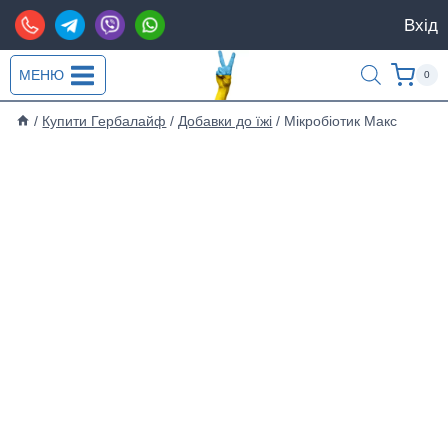
Перейти
Вхід
до
вмісту
МЕНЮ
0
/
Купити Гербалайф
/
Добавки до їжі
/
Мікробіотик Макс
Новинка!