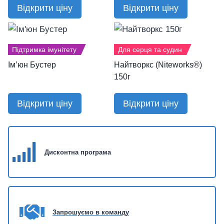
Відкрити ціну
Відкрити ціну
Підтримка імунітету
Для серця та судин
Ім’юн Бустер
Найтворкс (Niteworks®)
150г
Відкрити ціну
Відкрити ціну
Дисконтна п
рограма
Запрошуємо в команду